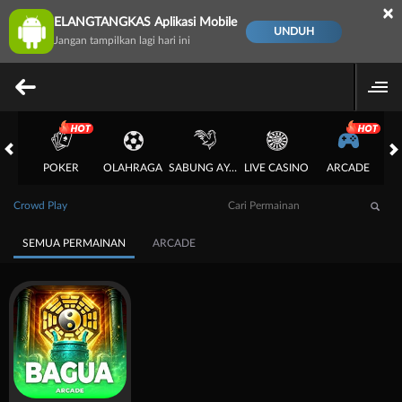
×
ELANGTANGKAS Aplikasi Mobile
UNDUH
Jangan tampilkan lagi hari ini
S
POKER
OLAHRAGA
SABUNG AYAM
LIVE CASINO
ARCADE
Crowd Play
SEMUA PERMAINAN
ARCADE