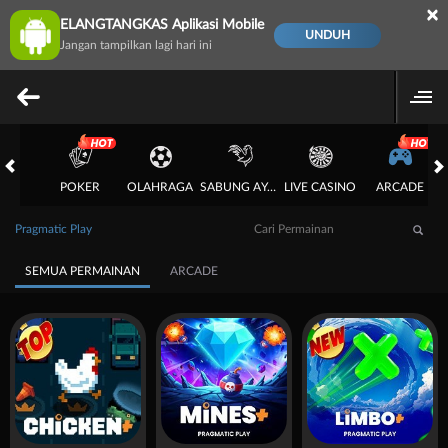
×
ELANGTANGKAS Aplikasi Mobile
UNDUH
Jangan tampilkan lagi hari ini
OTS
POKER
OLAHRAGA
SABUNG AYAM
LIVE CASINO
ARCADE
Pragmatic Play
SEMUA PERMAINAN
ARCADE