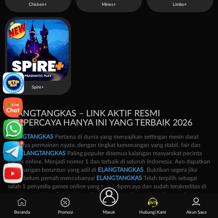
Chicken+
Mines+
Limbo+
Spire+
ELANGTANGKAS – LINK AKTIF RESMI
TERPERCAYA HANYA INI YANG TERBAIK 2026
ELANGTANGKAS
Pertama di dunia yang menyajikan settingan mesin darat
layaknya permainan nyata, dengan tingkat kemenangan yang stabil, fair dan
adil.
ELANGTANGKAS
Paling populer disemua kalangan masyarakat pecinta
games online. Menjadi nomor 1 dan terbaik di seluruh Indonesia. Ayo dapatkan
kemenangan beruntun yang adil di
ELANGTANGKAS
. Buktikan segera jika
kamu belum pernah mencobanya!
ELANGTANGKAS
Telah terpilih sebagai
salah 1 penyedia games online yang patut dipercaya dan sudah terakreditas di
semua permainan. Bukan hanya bagi pelanggan baru saja, pelanggan lama juga
selalu dimanjakan dengan sistem bonus harian, mingguan dan bulanan yang
spesial.
ELANGTANGKAS
Menjadi salah 1 top favorit global situs taruhan
Beranda
Promosi
Masuk
Hubungi Kami
Akun Saya