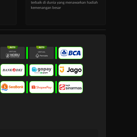
terbaik di dunia yang menawarkan hadiah
kemenangan besar