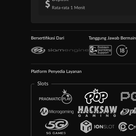
Rata-rata 1 Menit
Bersertifikasi Dari
Tanggung Jawab Bermain
Platform Penyedia Layanan
Slots