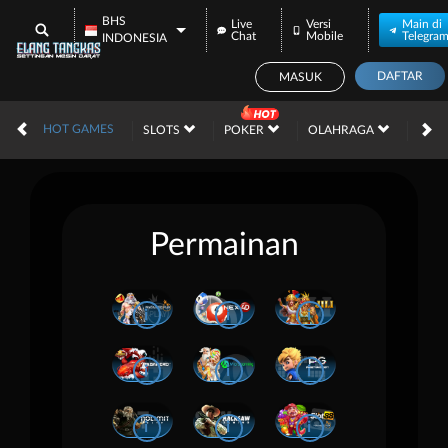
BHS
Live
Versi
Main di
Chat
Mobile
Telegra
INDONESIA
DAFTAR
MASUK
HOT GAMES
SLOTS
POKER
OLAHRAGA
SAB
Permainan
i
i
i
i
i
i
i
i
i