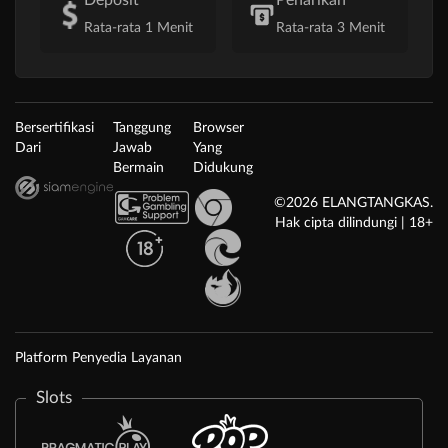
Deposit
Penarikan
Rata-rata 1 Menit
Rata-rata 3 Menit
Bersertifikasi
Tanggung
Browser
Dari
Jawab
Yang
Bermain
Didukung
©2026 ELANGTANGKAS.
Hak cipta dilindungi | 18+
Platform Penyedia Layanan
Slots