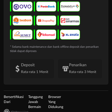
* Selama bank maintenance dan bank offline deposit dan penarikan
tidak dapat diproses
Deposit
Penarikan
Rata-rata 1 Menit
Rata-rata 3 Menit
Bersertifikasi
Tanggung
Browser
Dari
Jawab
Yang
Bermain
Didukung