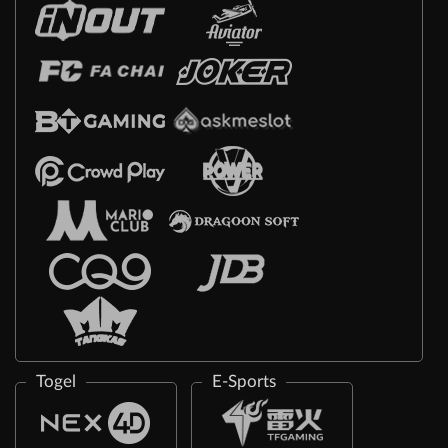
Togel
E-Sports