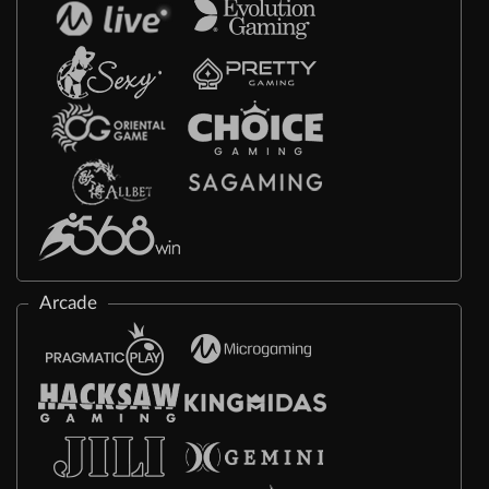
Arcade