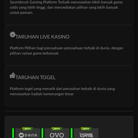
Sportsbook Gaming Platform Terbaik menawarkan lebih banyak game,
odds yang lebih tinggi, dan menyediakan pilihan yang lebih banyak
untuk pemain.
TARUHAN LIVE KASINO
Platform Pilihan bagi perusahaan-perusahaan terbaik di dunia, dengan
pilihan variasi game terbanyak
TARUHAN TOGEL
Platform togel yang menarik dari perusahan terbaik di dunia yang
menawarkan hadiah kemenangan besar