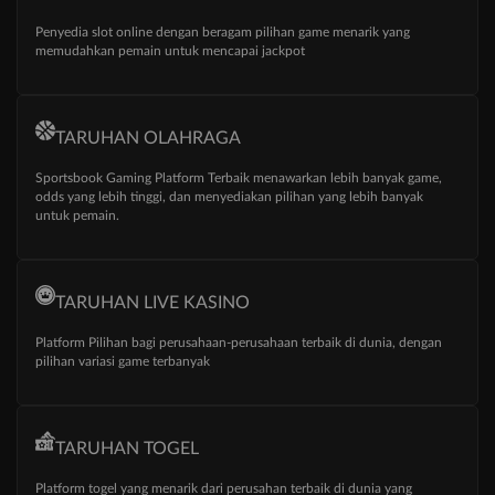
Penyedia slot online dengan beragam pilihan game menarik yang
memudahkan pemain untuk mencapai jackpot
TARUHAN OLAHRAGA
Sportsbook Gaming Platform Terbaik menawarkan lebih banyak game,
odds yang lebih tinggi, dan menyediakan pilihan yang lebih banyak
untuk pemain.
TARUHAN LIVE KASINO
Platform Pilihan bagi perusahaan-perusahaan terbaik di dunia, dengan
pilihan variasi game terbanyak
TARUHAN TOGEL
Platform togel yang menarik dari perusahan terbaik di dunia yang