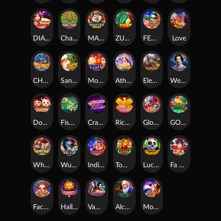
DIAO CHAN FA DA CAI
Challenge・Mayan Calendar
MASTER HAHA
ZUMA
FEATURE BUY・CHRISTMAS EXPRESS
Love
CHALLENGE・FU LU SHOU XI
Santa Claus
Money Meow
Athena
Elephant
Werewolf
Double Happiness
Fish Prawn Crab
Crazy 777
Rich & Happy
Glorious Kingdom
GOLDEN JADE
Who's The Boss
Wu Xia
India Treasure
Tomb Treasure
Lucky Panda
Fa Fa Monkey
Face Off
Halloween
Vampire
Alchemy
Moon Festival